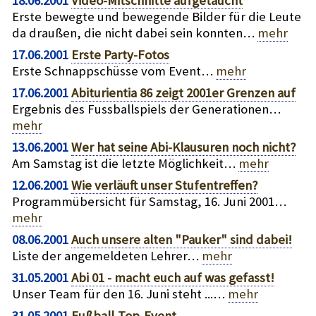
18.06.2001
Video-Mitschnitte aufgetaucht
Erste bewegte und bewegende Bilder für die Leute
da draußen, die nicht dabei sein konnten…
mehr
17.06.2001
Erste Party-Fotos
Erste Schnappschüsse vom Event…
mehr
17.06.2001
Abiturientia 86 zeigt 2001er Grenzen auf
Ergebnis des Fussballspiels der Generationen…
mehr
13.06.2001
Wer hat seine Abi-Klausuren noch nicht?
Am Samstag ist die letzte Möglichkeit…
mehr
12.06.2001
Wie verläuft unser Stufentreffen?
Programmübersicht für Samstag, 16. Juni 2001…
mehr
08.06.2001
Auch unsere alten "Pauker" sind dabei!
Liste der angemeldeten Lehrer…
mehr
31.05.2001
Abi 01 - macht euch auf was gefasst!
Unser Team für den 16. Juni steht ...…
mehr
31.05.2001
Fußball-Top-Event